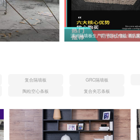
漯河隔墙板生产厂平顶山鲁山酒店
复合隔墙板
GRC隔墙板
陶粒空心条板
复合夹芯条板