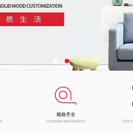
规格齐全
et
Complete specifications
Free 