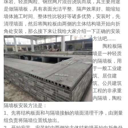
珠岩、轻质陶粒、钢丝网片混合浇筑而成，其主要用途
是做隔墙板，具有表面光洁平整、隔声效果好、能缩短
墙体施工时间、整体性比较好等诸多优势，安装时，先
清理墙面，然后将陶粒板由两侧的主体结构墙开始向折
角处安装，那么接下来让我给大家介绍一下正确的安装
方法吧......
陶粒板隔
墙是一种轻质
的隔墙板，用
于一般工业建
筑、居住建
筑、公共建筑
工程的非承重
内隔墙，陶粒
隔墙板安装方法是：
1、先将结构板面和与隔墙接触的墙面清理干净，由测量
组负责将隔墙位置线放出。
2、开始安装，安装时由两侧的主体结构墙开始向折角处