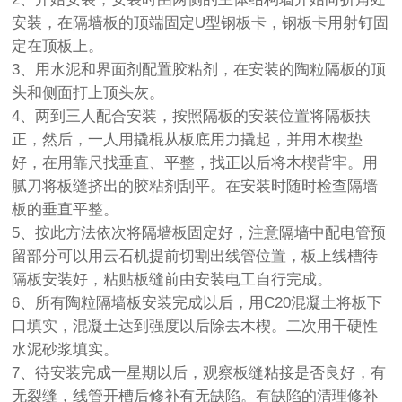
安装，在隔墙板的顶端固定U型钢板卡，钢板卡用射钉固
定在顶板上。
3、用水泥和界面剂配置胶粘剂，在安装的陶粒隔板的顶
头和侧面打上顶头灰。
4、两到三人配合安装，按照隔板的安装位置将隔板扶
正，然后，一人用撬棍从板底用力撬起，并用木楔垫
好，在用靠尺找垂直、平整，找正以后将木楔背牢。用
腻刀将板缝挤出的胶粘剂刮平。在安装时随时检查隔墙
板的垂直平整。
5、按此方法依次将隔墙板固定好，注意隔墙中配电管预
留部分可以用云石机提前切割出线管位置，板上线槽待
隔板安装好，粘贴板缝前由安装电工自行完成。
6、所有陶粒隔墙板安装完成以后，用C20混凝土将板下
口填实，混凝土达到强度以后除去木楔。二次用干硬性
水泥砂浆填实。
7、待安装完成一星期以后，观察板缝粘接是否良好，有
无裂缝，线管开槽后修补有无缺陷。有缺陷的清理修补