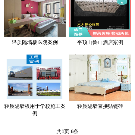
轻质隔墙板医院案例
平顶山鲁山酒店案例
轻质隔墙板用于学校施工案
轻质隔墙直接贴瓷砖
例
共
页
条
1
6