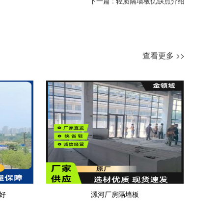
下一篇 : 轻质隔墙板优缺点介绍
查看更多 >>
好
漯河厂房隔墙板