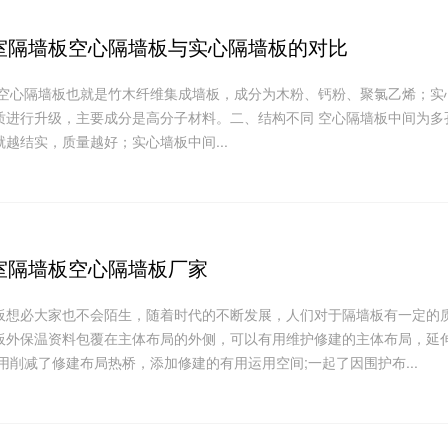
室隔墙板空心隔墙板与实心隔墙板的对比
 空心隔墙板也就是竹木纤维集成墙板，成分为木粉、钙粉、聚氯乙烯；实
质进行升级，主要成分是高分子材料。二、结构不同 空心隔墙板中间为多
越结实，质量越好；实心墙板中间...
室隔墙板空心隔墙板厂家
板想必大家也不会陌生，随着时代的不断发展，人们对于隔墙板有一定的
板外保温资料包覆在主体布局的外侧，可以有用维护修建的主体布局，延
用削减了修建布局热桥，添加修建的有用运用空间;一起了因围护布...