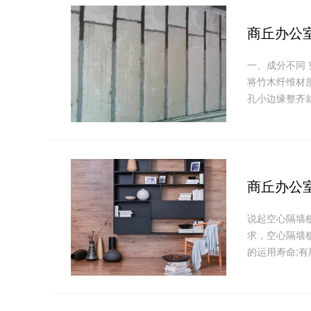
商丘办公
一、成分不同
将竹木纤维材
孔小边缘整齐就
商丘办公
说起空心隔墙
求，空心隔墙
的运用寿命;有