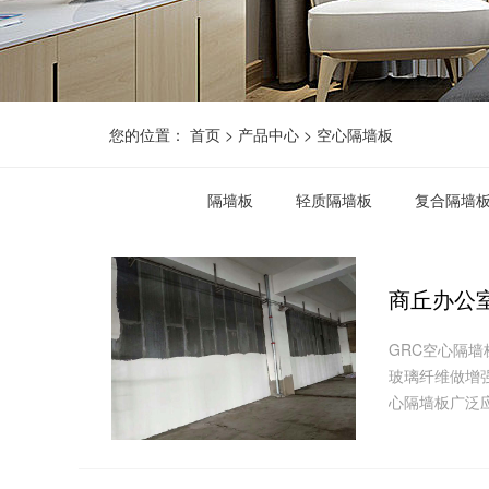
您的位置：
首页
>
产品中心
>
空心隔墙板
隔墙板
轻质隔墙板
复合隔墙
商丘办公
GRC空心隔
玻璃纤维做增
心隔墙板广泛应