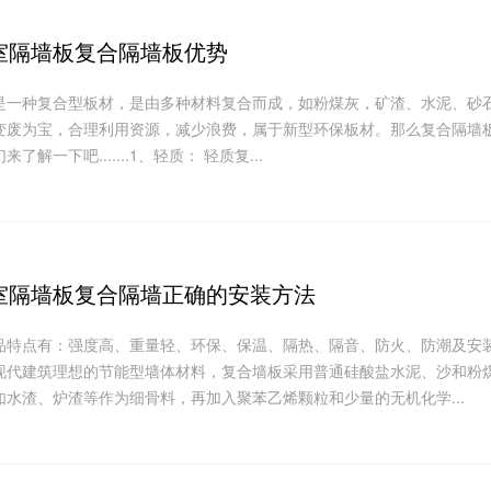
室隔墙板复合隔墙板优势
是一种复合型板材，是由多种材料复合而成，如粉煤灰，矿渣、水泥、砂
变废为宝，合理利用资源，减少浪费，属于新型环保板材。那么复合隔墙
了解一下吧.......1、轻质： 轻质复...
室隔墙板复合隔墙正确的安装方法
品特点有：强度高、重量轻、环保、保温、隔热、隔音、防火、防潮及安
现代建筑理想的节能型墙体材料，复合墙板采用普通硅酸盐水泥、沙和粉
如水渣、炉渣等作为细骨料，再加入聚苯乙烯颗粒和少量的无机化学...