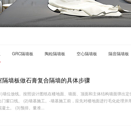
板
GRC隔墙板
陶粒隔墙板
空心隔墙板
隔音隔墙板
室隔墙板做石膏复合隔墙的具体步骤
（1)墙位放线。按照设计图纸在楼地面、墙面、顶面和主体结构墙面弹出定
门窗口线。 (2)墙基施工。-墙基施工前，应先对楼地面进行毛化处理并
土。 (3)预排。量准...