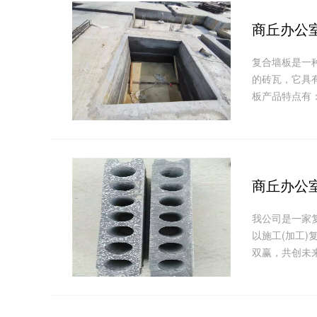
商丘办公
复合墙板是一
的砖瓦，它具
板产品特点有
商丘办公
我公司是一家
以施工(加工
双赢，共创未