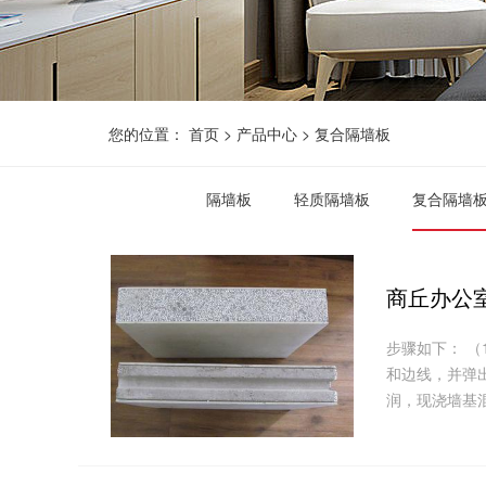
您的位置：
首页
>
产品中心
>
复合隔墙板
隔墙板
轻质隔墙板
复合隔墙
商丘办公
步骤如下： 
和边线，并弹出
润，现浇墙基混凝