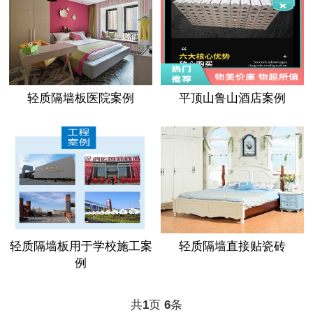
轻质隔墙板医院案例
平顶山鲁山酒店案例
轻质隔墙板用于学校施工案
轻质隔墙直接贴瓷砖
例
共
页
条
1
6